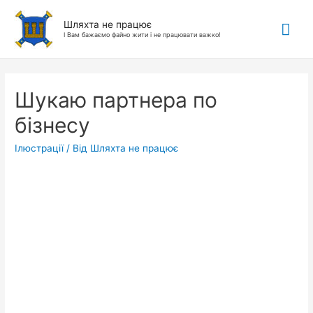
Гол
Шляхта не працює
І Вам бажаємо файно жити і не працювати важко!
ме
Шукаю партнера по
бізнесу
Ілюстрації
/ Від
Шляхта не працює