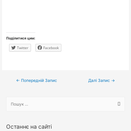
Поділитися цим:
Twitter
Facebook
Навігація
←
Попередній Запис
Далі Запис
→
записів
П
о
ш
у
Останнє на сайті