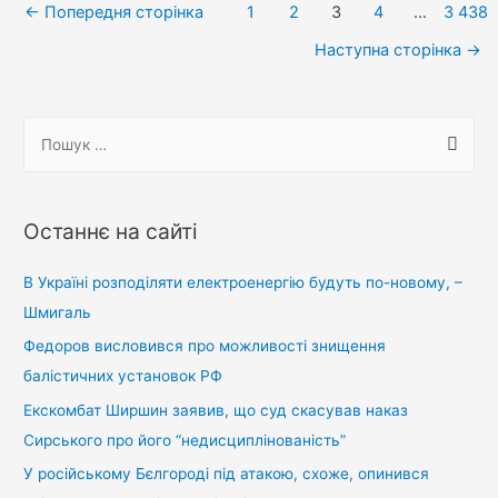
Навігація
←
Попередня сторінка
1
2
3
4
…
3 438
записів
Наступна сторінка
→
П
о
ш
у
Останнє на сайті
к
:
В Україні розподіляти електроенергію будуть по-новому, –
Шмигаль
Федоров висловився про можливості знищення
балістичних установок РФ
Екскомбат Ширшин заявив, що суд скасував наказ
Сирського про його “недисциплінованість”
У російському Бєлгороді під атакою, схоже, опинився