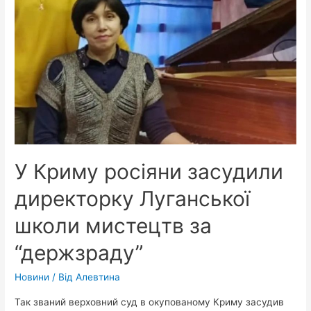
тюрми
водійці,
з
вини
якої
в
ДТП
загинули
мати
У Криму росіяни засудили
та
13-
директорку Луганської
річний
школи мистецтв за
син
“держзраду”
Новини
/ Від
Алевтина
Так званий верховний суд в окупованому Криму засудив