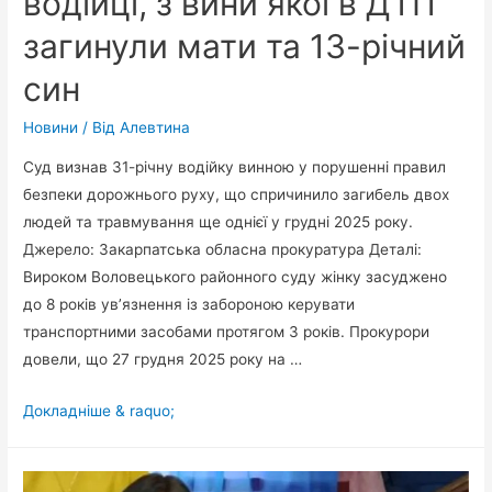
водійці, з вини якої в ДТП
загинули мати та 13-річний
син
Новини
/ Від
Алевтина
Суд визнав 31-річну водійку винною у порушенні правил
безпеки дорожнього руху, що спричинило загибель двох
людей та травмування ще однієї у грудні 2025 року.
Джерело: Закарпатська обласна прокуратура Деталі:
Вироком Воловецького районного суду жінку засуджено
до 8 років ув’язнення із забороною керувати
транспортними засобами протягом 3 років. Прокурори
довели, що 27 грудня 2025 року на …
Суд
Докладніше & raquo;
дав
8
років