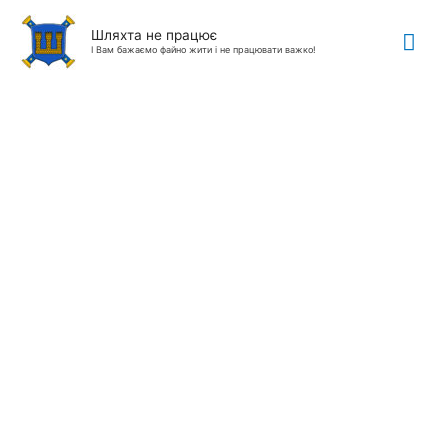
Гол
Шляхта не працює
І Вам бажаємо файно жити і не працювати важко!
ме