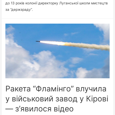
до 13 років колонії директорку Луганської школи мистецтв
за “держзраду”.
Ракета “Фламінго” влучила
у військовий завод у Кірові
— з’явилося відео