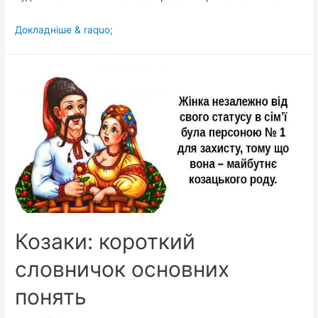
У
Докладніше & raquo;
центрі
окупованого
Донецька
вивісили
український
прапор
(фото,
відео)
Козаки: короткий
словничок основних
понять