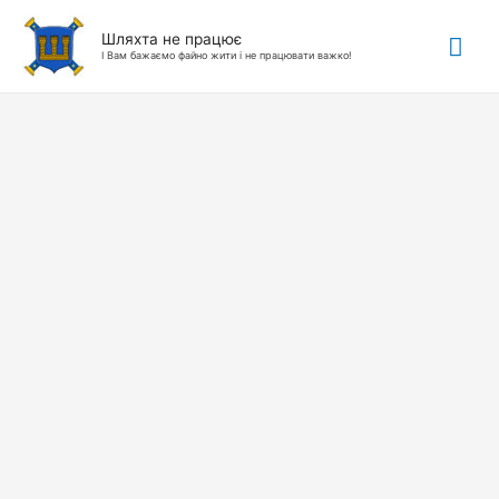
Гол
Шляхта не працює
І Вам бажаємо файно жити і не працювати важко!
ме