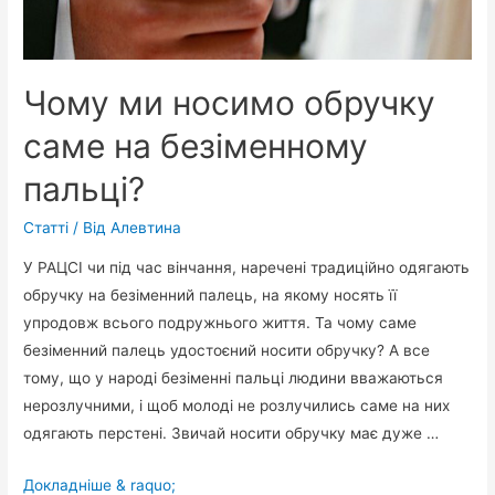
Чому ми носимо обручку
саме на безіменному
пальці?
Статті
/ Від
Алевтина
У РАЦСІ чи під час вінчання, наречені традиційно одягають
обручку на безіменний палець, на якому носять її
упродовж всього подружнього життя. Та чому саме
безіменний палець удостоєний носити обручку? А все
тому, що у народі безіменні пальці людини вважаються
нерозлучними, і щоб молоді не розлучились саме на них
одягають перстені. Звичай носити обручку має дуже …
Чому
Докладніше & raquo;