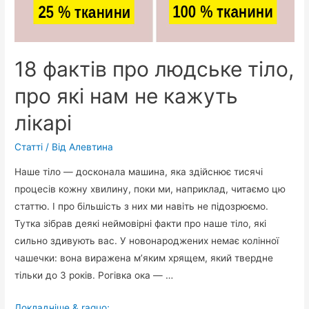
18 фактів про людське тіло,
про які нам не кажуть
лікарі
Статті
/ Від
Алевтина
Наше тіло — досконала машина, яка здійснює тисячі
процесів кожну хвилину, поки ми, наприклад, читаємо цю
статтю. І про більшість з них ми навіть не підозрюємо.
Тутка зібрав деякі неймовірні факти про наше тіло, які
сильно здивують вас. У новонароджених немає колінної
чашечки: вона виражена м’яким хрящем, який твердне
тільки до 3 років. Рогівка ока — …
18
Докладніше & raquo;