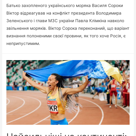
Батько захопленого українського моряка Василя Сороки
Віктор відреагував на конфлікт президента Володимира
Зеленського і глави МЗС україни Павла Клімкіна навколо
звільнення моряків. Віктор Сорока переконаний, що варіант
визнання полоненими своєї провини, як того хоче Росія, є
неприпустимим.