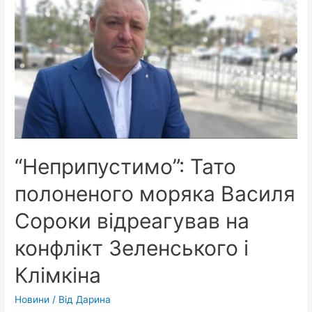
повернуть
радість
життя
“Неприпустимо”: Тато
полоненого моряка Василя
Сороки відреагував на
конфлікт Зеленського і
Клімкіна
Новини
/ Від
Дарина