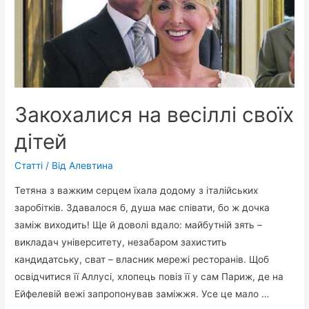
нова
зірка
світу
моди
(фото)
Закохалися на весіллі своїх
дітей
Статті
/ Від
Алевтина
Тетяна з важким серцем їхала додому з італійських
заробітків. Здавалося б, душа має співати, бо ж дочка
заміж виходить! Ще й доволі вдало: майбутній зять –
викладач університету, незабаром захистить
кандидатську, сват – власник мережі ресторанів. Щоб
освідчитися її Аллусі, хлопець повіз її у сам Париж, де на
Ейфелевій вежі запропонував заміжжя. Усе це мало …