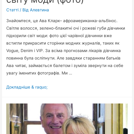
Статті
/ Від
Алевтина
Знайомтеся, це Ава Кларк– афроамериканка-альбінос.
Світле волосся, зелено-блакитні очі і рожеві губи дівчинки
підкорили світ моди: фото цієї чарівної дівчинки вже
встигли прикрасити сторінки модних журналів, таких як
Vogue, Denim і VIP. За всіма прогнозами лікарів дівчинка
повинна була осліпнути. Але завдяки старанням батьків
Ава читає, займається балетом і зуміла звернути на себе
увагу іменитих фотографів. Ми …
8-
Докладніше & raquo;
річна
дівчинка-
альбінос
Ава
Кларк
–