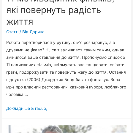
які повернуть радість
життя
Статті
/ Від
Дарина
Робота перетворилася у рутину, сім’я розчаровує, а з
друзями нецікаво? Ні, світ залишився таким самим, однак
змінилося ваше ставлення до життя. Пропонуємо список з
11 надихаючих фільмів, які змусять вас танцювати, співати,
грати, подорожувати та повернуть жагу до життя. Остання
відпустка (2006) Джорджия Берд багато фантазує. Вона
мріє про власний ресторанчик, казковий курорт, люблячого
чоловіка …
11
Докладніше & raquo;
мотиваційних
фільмів,
які