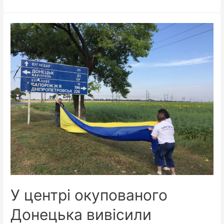
ми
носимо
обручку
саме
на
безіменному
пальці?
У центрі окупованого
Донецька вивісили