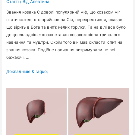
Статті
/ Від
Алевтина
Звання козака Є доволі популярний міф, що козаком міг
стати кожен, хто прийшов на Січ, перехрестився, сказав,
що вірить в Бога та вип’є келих горілки. Та на ділі все було
дещо складніше: козак ставав козаком після тривалого
навчання та муштри. Окрім того він мав скласти іспит на
звання козака. Подібне навчання витримували не всі
бажаючі, …
Козаки:
Докладніше & raquo;
короткий
словничок
основних
понять