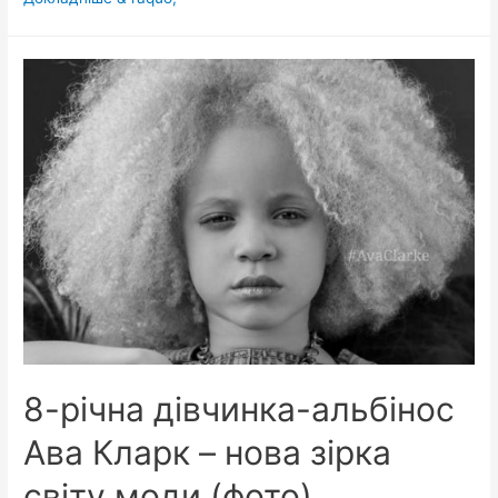
фактів
про
людське
тіло,
про
які
нам
не
кажуть
лікарі
8-річна дівчинка-альбінос
Ава Кларк – нова зірка
світу моди (фото)