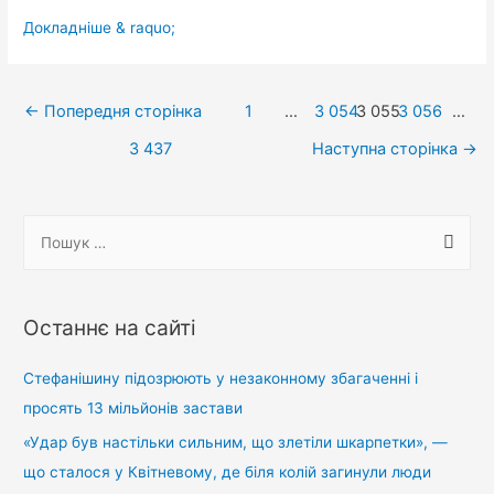
Закохалися
Докладніше & raquo;
на
весіллі
Навігація
своїх
←
Попередня сторінка
1
…
3 054
3 055
3 056
…
дітей
записів
3 437
Наступна сторінка
→
П
о
ш
у
Останнє на сайті
к
:
Стефанішину підозрюють у незаконному збагаченні і
просять 13 мільйонів застави
«Удар був настільки сильним, що злетіли шкарпетки», —
що сталося у Квітневому, де біля колій загинули люди