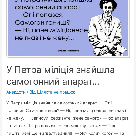
крик…
У Петра міліція знайшла
самогонний апарат…
Анекдоти
/ Від
Шляхта не працює
У Петра міліція знайшла самогонний апарат. — От і
попався! Самогон гониш? — Ні, пане міліціонере, не гнав і
не жену. — Записуй, сержанте, жене самогон — бо апарат
в нього є. Петро почухав свою макітру і каже: — Тоді
пишіть мені ще й зґвалтування!!! — Як? Коли? Кого? — Та