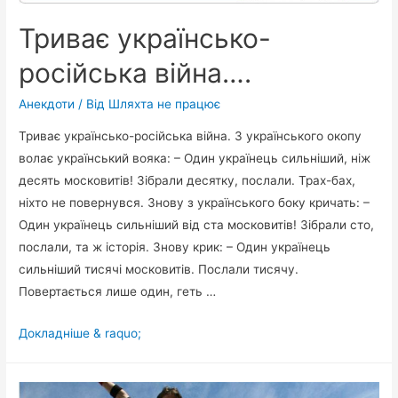
Триває українсько-
російська війна….
Анекдоти
/ Від
Шляхта не працює
Триває українсько-російська війна. З українського окопу
волає український вояка: – Один українець сильніший, ніж
десять московитів! Зібрали десятку, послали. Трах-бах,
ніхто не повернувся. Знову з українського боку кричать: –
Один українець сильніший від ста московитів! Зібрали сто,
послали, та ж історія. Знову крик: – Один українець
сильніший тисячі московитів. Послали тисячу.
Повертається лише один, геть …
Триває
Докладніше & raquo;
українсько-
російська