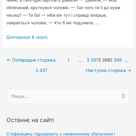
Іване, а сьогодні зарплату давали? — Давали, — мов
обпечений, крутнувся чоловік. — Так чого ти її до куми
несеш? — Ти ба! — ніби він тут і справді вперше,
озирається чоловік. — Хто б міг подумати, …
Тільки-
Докладніше & raquo;
но
чоловік,
Навігація
повертаючись
←
Попередня сторінка
1
…
3 397
3 398
3 399
…
після
записів
3 437
Наступна сторінка
→
роботи,
повернув
у
П
двір
о
куми…
ш
у
Останнє на сайті
к
:
Стефанішину підозрюють у незаконному збагаченні і