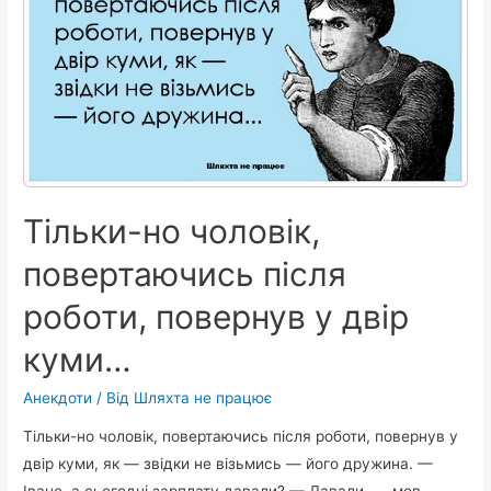
каже
своїй
дружині:
–
Мені
зараз
подзвонять.
Я
Тільки-но чоловік,
тебе
благаю…
повертаючись після
роботи, повернув у двір
куми…
Анекдоти
/ Від
Шляхта не працює
Тільки-но чоловік, повертаючись після роботи, повернув у
двір куми, як — звідки не візьмись — його дружина. —