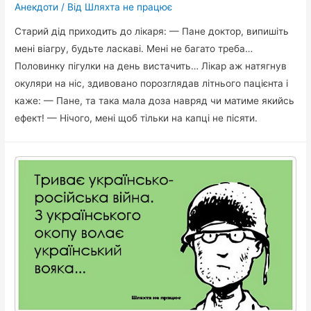
Анекдоти
/ Від
Шляхта не працює
Старий дід приходить до лікаря: — Пане доктор, випишіть
мені віагру, будьте ласкаві. Мені не багато треба…
Половинку пігулки на день вистачить… Лікар аж натягнув
окуляри на ніс, здивовано порозглядав літнього пацієнта і
каже: — Пане, та така мала доза навряд чи матиме якийсь
ефект! — Нічого, мені щоб тільки на капці не пісяти.