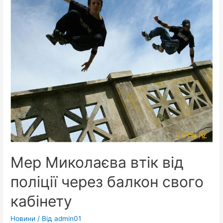
війна….
Мер Миколаєва втік від
поліції через балкон свого
кабінету
Новини
/ Від
admin01