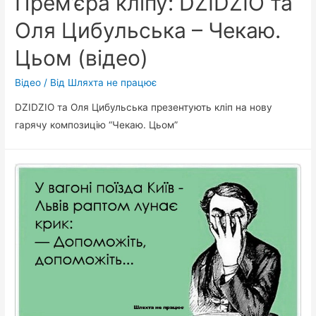
Прем’єра кліпу: DZIDZIO та
Оля Цибульська – Чекаю.
Цьом (відео)
Відео
/ Від
Шляхта не працює
DZIDZIO та Оля Цибульська презентують кліп на нову
гарячу композицію “Чекаю. Цьом”