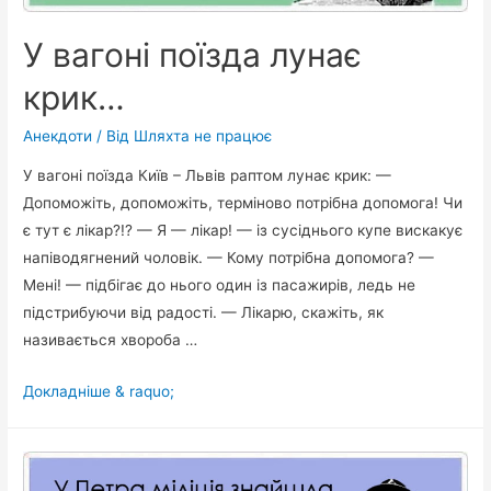
У вагоні поїзда лунає
крик…
Анекдоти
/ Від
Шляхта не працює
У вагоні поїзда Київ – Львів раптом лунає крик: —
Допоможіть, допоможіть, терміново потрібна допомога! Чи
є тут є лікар?!? — Я — лікар! — із сусіднього купе вискакує
напіводягнений чоловік. — Кому потрібна допомога? —
Мені! — підбігає до нього один із пасажирів, ледь не
підстрибуючи від радості. — Лікаpю, скажіть, як
називається хвороба …
У
Докладніше & raquo;
вагоні
поїзда
лунає