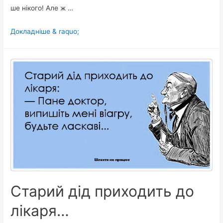
ше нікого! Але ж …
У
Докладніше & raquo;
Петра
міліція
знайшла
самогонний
апарат…
Старий дід приходить до
лікаря…