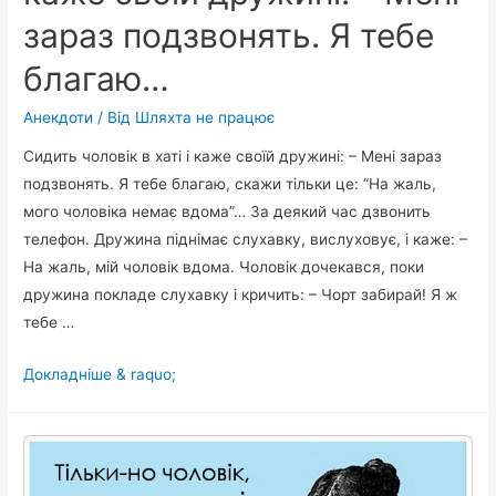
зараз подзвонять. Я тебе
благаю…
Анекдоти
/ Від
Шляхта не працює
Сидить чоловік в хаті і каже своїй дружині: – Мені зараз
подзвонять. Я тебе благаю, скажи тільки це: “На жаль,
мого чоловіка немає вдома”… За деякий час дзвонить
телефон. Дружина піднімає слухавку, вислуховує, і каже: –
На жаль, мій чоловік вдома. Чоловік дочекався, поки
дружина покладе слухавку і кричить: – Чорт забирай! Я ж
тебе …
Сидить
Докладніше & raquo;
чоловік
в
хаті
і