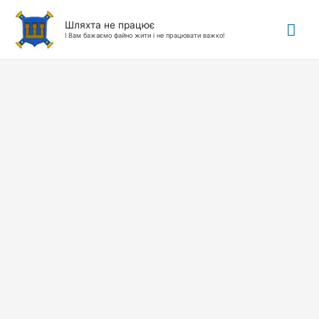
Гол
Шляхта не працює
І Вам бажаємо файно жити і не працювати важко!
ме