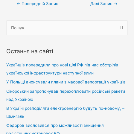
Навігація
←
Попередній Запис
Далі Запис
→
записів
П
о
ш
у
Останнє на сайті
к
:
Українців попередили про нові цілі РФ під час обстрілів
української інфраструктури наступної зими
У Польщі анонсували плани з масової депортації українців
Сікорський запропонував перехоплювати російські ракети
над Україною
В Україні розподіляти електроенергію будуть по-новому, –
Шмигаль
Федоров висловився про можливості знищення
балістичних установок РФ