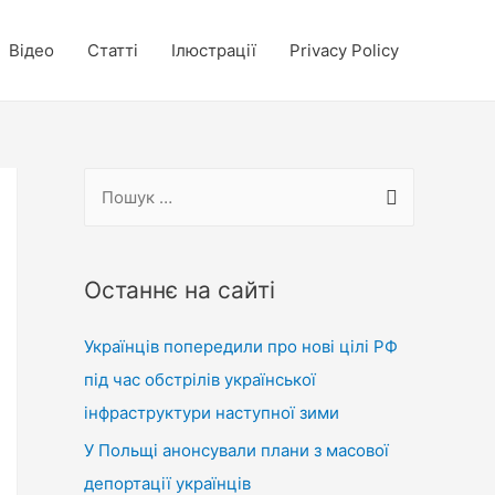
Відео
Статті
Ілюстрації
Privacy Policy
П
о
ш
у
Останнє на сайті
к
Українців попередили про нові цілі РФ
:
під час обстрілів української
інфраструктури наступної зими
У Польщі анонсували плани з масової
депортації українців