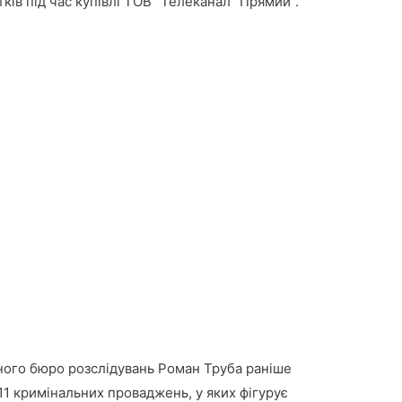
ків під час купівлі ТОВ “Телеканал “Прямий”.
ного бюро розслідувань Роман Труба раніше
11 кримінальних проваджень, у яких фігурує