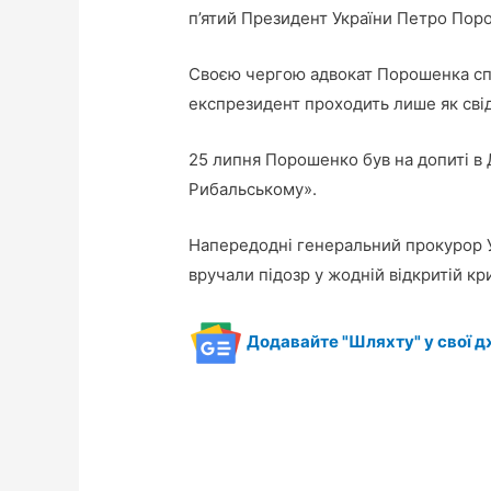
п’ятий Президент України Петро Пор
Своєю чергою адвокат Порошенка сп
експрезидент проходить лише як свід
25 липня Порошенко був на допиті в 
Рибальському».
Напередодні генеральний прокурор 
вручали підозр у жодній відкритій кри
Додавайте "Шляхту" у свої д