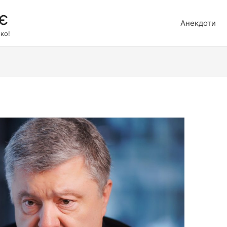
є
Анекдоти
ко!