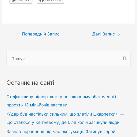
Навігація
←
Попередній Запис
Далі Запис
→
записів
П
о
ш
у
Останнє на сайті
к
:
Стефанішину підозрюють у незаконному збагаченні і
просять 13 мільйонів застави
«Удар був настільки сильним, що злетіли шкарпетки», —
що сталося у Квітневому, де біля колій загинули люди
Зазнав поранення під час ексгумації. Загинув герой