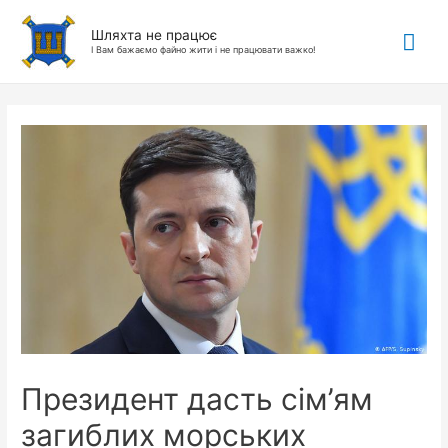
Гол
Шляхта не працює
І Вам бажаємо файно жити і не працювати важко!
ме
Президент дасть сім’ям
загиблих морських