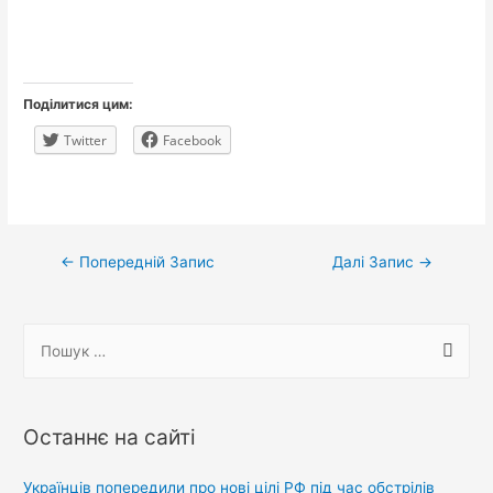
Поділитися цим:
Twitter
Facebook
Навігація
←
Попередній Запис
Далі Запис
→
записів
П
о
ш
у
Останнє на сайті
к
:
Українців попередили про нові цілі РФ під час обстрілів