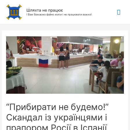
Гол
Шляхта не працює
І Вам бажаємо файно жити і не працювати важко!
ме
“Прибирати не будемо!”
Скандал із українцями і
прапором Росії в Іспанії