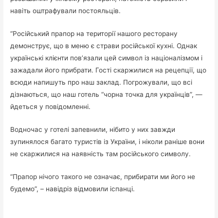
навіть оштрафували постояльців.
“Російський прапор на території нашого ресторану
демонструє, що в меню є страви російської кухні. Однак
українські клієнти пов’язали цей символ із націоналізмом і
зажадали його прибрати. Гості скаржилися на рецепції, що
всюди напишуть про наш заклад. Погрожували, що всі
дізнаються, що наш готель “чорна точка для українців”, —
йдеться у повідомленні.
Водночас у готелі запевнили, нібито у них завжди
зупинялося багато туристів із України, і ніколи раніше вони
не скаржилися на наявність там російського символу.
“Прапор нічого такого не означає, прибирати ми його не
будемо”, – навідріз відмовили іспанці.