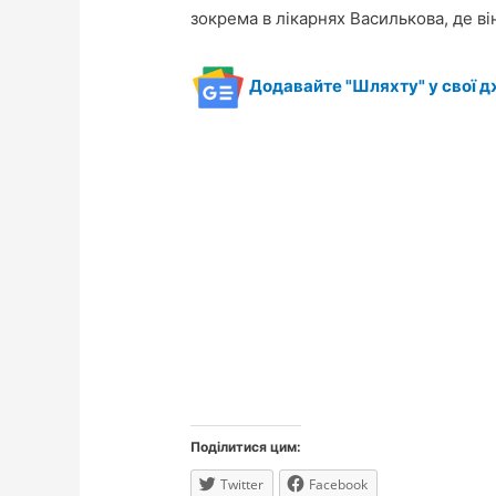
зокрема в лікарнях Василькова, де ві
Додавайте "Шляхту" у свої д
Поділитися цим:
Twitter
Facebook