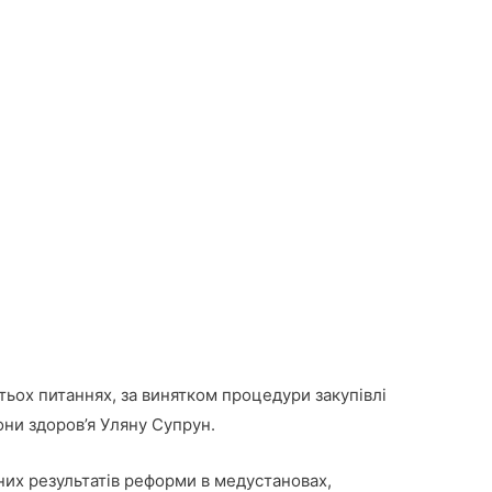
тьох питаннях, за винятком процедури закупівлі
рони здоров’я Уляну Супрун.
тних результатів реформи в медустановах,