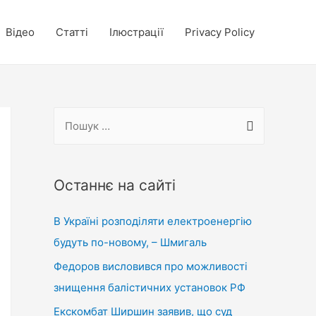
Відео
Статті
Ілюстрації
Privacy Policy
П
о
ш
у
Останнє на сайті
к
В Україні розподіляти електроенергію
:
будуть по-новому, – Шмигаль
Федоров висловився про можливості
знищення балістичних установок РФ
Екскомбат Ширшин заявив, що суд