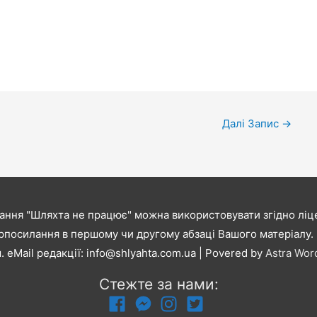
Далі Запис
→
ання "Шляхта не працює" можна використовувати згідно ліце
рпосилання в першому чи другому абзаці Вашого матеріалу. В
. eMail редакції:
info@shlyahta.com.ua
| Povered by
Astra Wo
Стежте за нами: