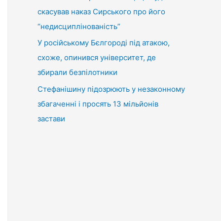
скасував наказ Сирського про його
“недисциплінованість”
У російському Бєлгороді під атакою,
схоже, опинився університет, де
збирали безпілотники
Стефанішину підозрюють у незаконному
збагаченні і просять 13 мільйонів
застави