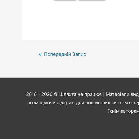
Навігація
←
Попередній Запис
записів
2016 - 2026 ©
Шляхта не працює
| Матеріали вид
розміщуючи відкриті для пошукових систем гіпе
їхнім авторам