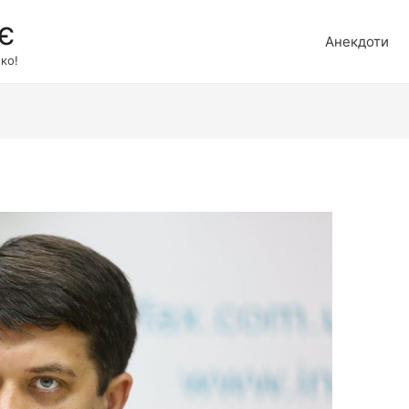
є
Анекдоти
ко!