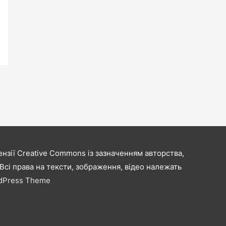
нзії Creative Commons із зазначенням авторства,
сі права на тексти, зображення, відео належать
rdPress Theme