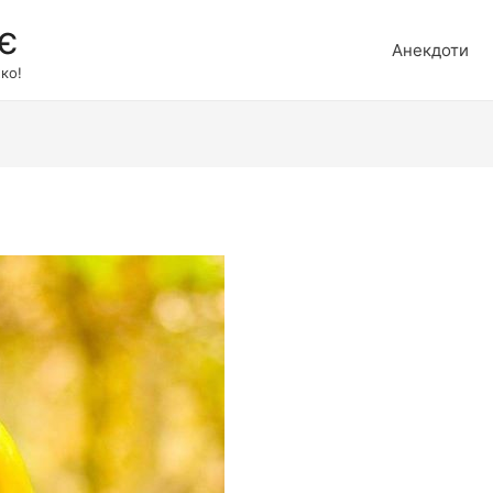
є
Анекдоти
ко!