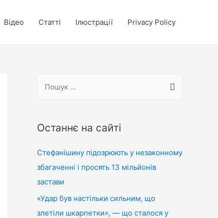
Відео
Статті
Ілюстрації
Privacy Policy
П
о
ш
у
Останнє на сайті
к
Стефанішину підозрюють у незаконному
:
збагаченні і просять 13 мільйонів
застави
«Удар був настільки сильним, що
злетіли шкарпетки», — що сталося у