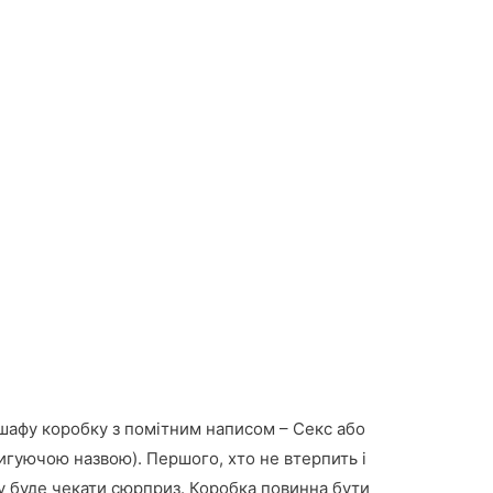
шафу коробку з помітним написом – Секс або
игуючою назвою). Першого, хто не втерпить і
у буде чекати сюрприз. Коробка повинна бути