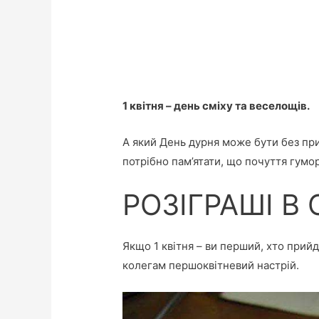
1 квітня – день сміху та веселощів.
А який День дурня може бути без при
потрібно пам’ятати, що почуття гумору
РОЗІГРАШІ В 
Якщо 1 квітня – ви перший, хто прийде
колегам першоквітневий настрій.