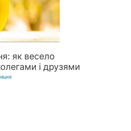
ня: як весело
олегами і друзями
рацює