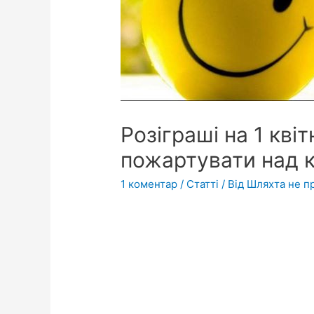
Розіграші на 1 квіт
пожартувати над к
1 коментар
/
Статті
/ Від
Шляхта не п