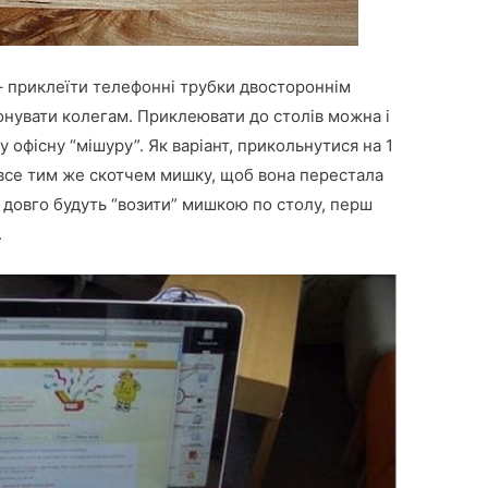
– приклеїти телефонні трубки двостороннім
фонувати колегам. Приклеювати до столів можна і
у офісну “мішуру”. Як варіант, прикольнутися на 1
 все тим же скотчем мишку, щоб вона перестала
 довго будуть “возити” мишкою по столу, перш
.