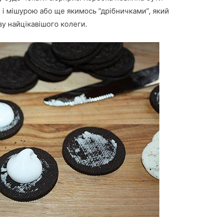
і і мішурою або ще якимось “дрібничками”, який
ву найцікавішого колеги.