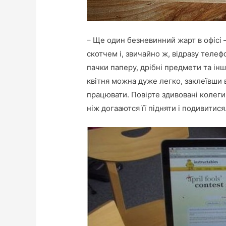
– Ще один безневинний жарт в офісі 
скотчем і, звичайно ж, відразу теле
пачки паперу, дрібні предмети та інш
квітня можна дуже легко, заклеївши
працювати. Повірте здивовані колеги
ніж догааются її підняти і подивитися