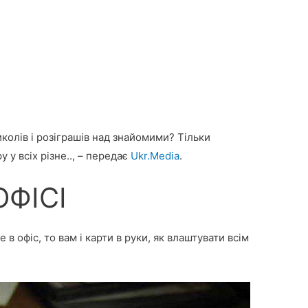
колів і розіграшів над знайомими? Тільки
 у всіх різне.., – передає
Ukr.Media
.
ОФІСІ
 в офіс, то вам і карти в руки, як влаштувати всім