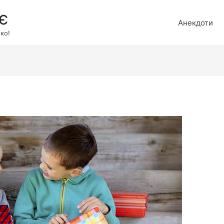
є
Анекдоти
ко!