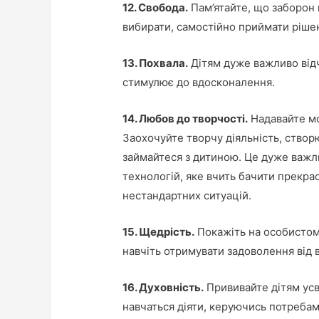
12. Свобода.
Пам’ятайте, що заборон 
вибирати, самостійно приймати рішен
13. Похвала.
Дітям дуже важливо відчу
стимулює до вдосконалення.
14. Любов до творчості.
Надавайте мо
Заохочуйте творчу діяльність, створ
займайтеся з дитиною. Це дуже важл
технологій, яке вчить бачити прекрас
нестандартних ситуацій.
15. Щедрість.
Покажіть на особистому
навчіть отримувати задоволення від 
16. Духовність.
Прививайте дітям усв
навчаться діяти, керуючись потребами 