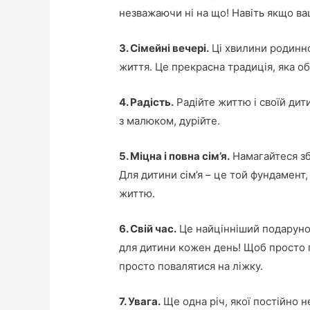
незважаючи ні на що! Навіть якщо ваш
3. Сімейні вечері.
Ці хвилини родинно
життя. Це прекрасна традиція, яка об
4. Радість.
Радійте життю і своїй дити
з малюком, дурійте.
5. Міцна і повна сім’я.
Намагайтеся збе
Для дитини сім’я – це той фундамент,
життю.
6. Свій час.
Це найцінніший подарунок
для дитини кожен день! Щоб просто п
просто повалятися на ліжку.
7. Увага.
Ще одна річ, якої постійно н