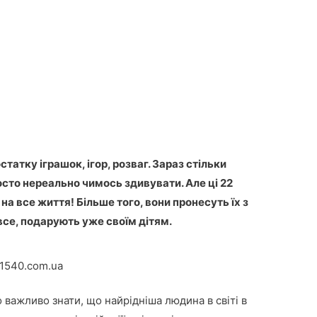
татку іграшок, ігор, розваг. Зараз стільки
росто нереально чимось здивувати. Але ці 22
а все життя! Більше того, вони пронесуть їх з
все, подарують уже своїм дітям.
1540.com.ua
важливо знати, що найрідніша людина в світі в