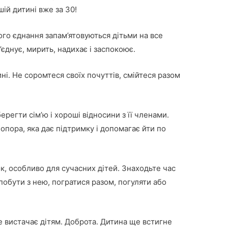
ій дитині вже за 30!
го єднання запам’ятовуються дітьми на все
’єднує, мирить, надихає і заспокоює.
ні. Не соромтеся своїх почуттів, смійтеся разом
регти сім’ю і хороші відносини з її членами.
 опора, яка дає підтримку і допомагає йти по
, особливо для сучасних дітей. Знаходьте час
обути з нею, погратися разом, погуляти або
е вистачає дітям. Доброта. Дитина ще встигне