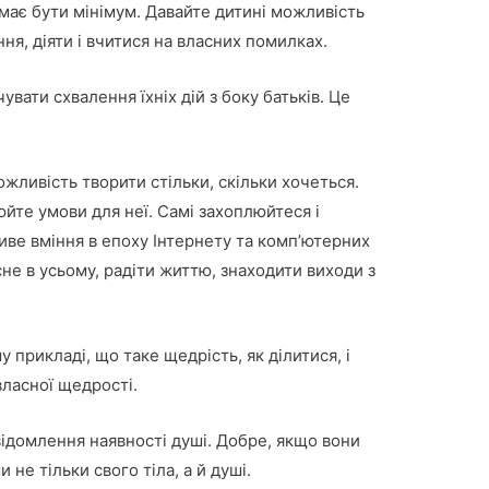
має бути мінімум. Давайте дитині можливість
ня, діяти і вчитися на власних помилках.
вати схвалення їхніх дій з боку батьків. Це
жливість творити стільки, скільки хочеться.
юйте умови для неї. Самі захоплюйтеся і
иве вміння в епоху Інтернету та комп’ютерних
не в усьому, радіти життю, знаходити виходи з
 прикладі, що таке щедрість, як ділитися, і
власної щедрості.
ідомлення наявності душі. Добре, якщо вони
не тільки свого тіла, а й душі.