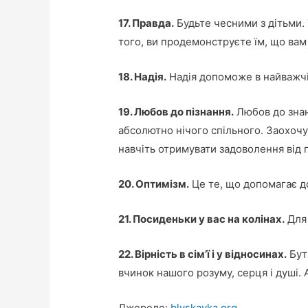
17. Правда.
Будьте чесними з дітьми. 
того, ви продемонструєте їм, що вам
18. Надія.
Надія допоможе в найважчі 
19. Любов до пізнання.
Любов до знан
абсолютно нічого спільного. Заохочуй
навчіть отримувати задоволення від п
20. Оптимізм.
Це те, що допомагає до
21. Посиденьки у вас на колінах.
Для 
22. Вірність в сім’ї і у відносинах.
Бути
вчинок нашого розуму, серця і душі. 
Джерело:
blyskavka.org