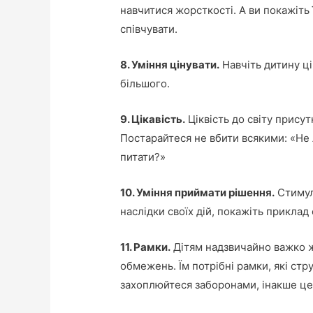
навчитися жорсткості. А ви покажіть 
співчувати.
8. Уміння цінувати.
Навчіть дитину ці
більшого.
9. Цікавість.
Ціквість до світу присут
Постарайтеся не вбити всякими: «Не 
питати?»
10. Уміння приймати рішення.
Стимул
наслідки своїх дій, покажіть приклад 
11. Рамки.
Дітям надзвичайно важко ж
обмежень. Їм потрібні рамки, які стр
захоплюйтеся заборонами, інакше це