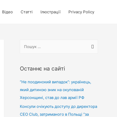
Відео
Статті
Ілюстрації
Privacy Policy
П
о
ш
у
Останнє на сайті
к
“Не поодинокий випадок”: українець,
:
який дитиною зник на окупованій
Херсонщині, став до лав армії РФ
Консули очікують доступу до директора
CEO Club, затриманого в Польщі “за