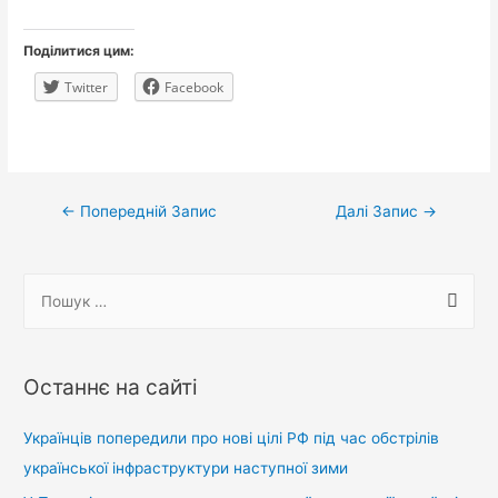
Поділитися цим:
Twitter
Facebook
Навігація
←
Попередній Запис
Далі Запис
→
записів
П
о
ш
у
Останнє на сайті
к
:
Українців попередили про нові цілі РФ під час обстрілів
української інфраструктури наступної зими