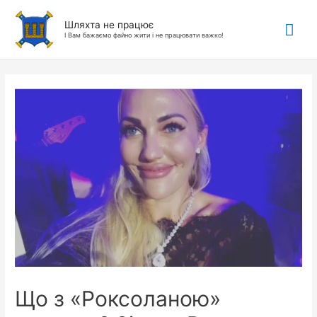
Гол
Шляхта не працює
І Вам бажаємо файно жити і не працювати важко!
ме
Що з «Роксоланою»