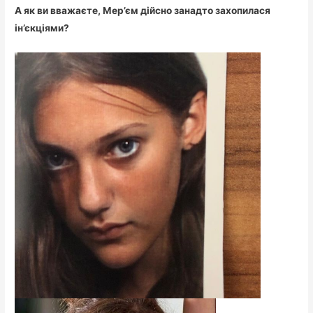
А як ви вважаєте, Мер’єм дійсно занадто захопилася
ін’єкціями?