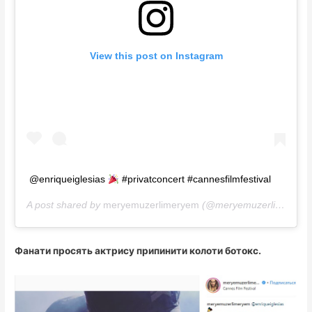
View this post on Instagram
@enriqueiglesias
#privatconcert #cannesfilmfestival
A post shared by
meryemuzerlimeryem
(@meryemuzerlimeryem) on
Фанати просять актрису припинити колоти ботокс.