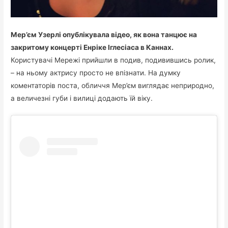
Мер’єм Узерлі опублікувала відео, як вона танцює на
закритому концерті Енріке Іглесіаса в Каннах.
Користувачі Мережі прийшли в подив, подивившись ролик,
– на ньому актрису просто не впізнати. На думку
коментаторів поста, обличчя Мер’єм виглядає неприродно,
а величезні губи і вилиці додають їй віку.