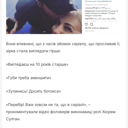
Вони впевнені, що з часів зйомок серіалу, що прославив її,
зірка стала виглядати гірше:
«Виглядаєш на 10 років старше»
«Губи треба зменшити»
«Зупинись! Досить ботокса»
«Перебір! Вже зовсім не та, що в серіалі», –
прокоментували відео фоловерів виконавиці ролі Хюрем
Султан.