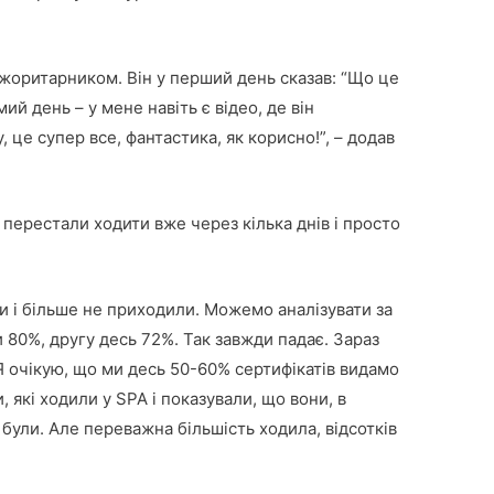
жоритарником. Він у перший день сказав: “Що це
мий день – у мене навіть є відео, де він
, це супер все, фантастика, як корисно!”, – додав
 перестали ходити вже через кілька днів і просто
ли і більше не приходили. Можемо аналізувати за
80%, другу десь 72%. Так завжди падає. Зараз
Я очікую, що ми десь 50-60% сертифікатів видамо
и, які ходили у SPA і показували, що вони, в
 були. Але переважна більшість ходила, відсотків