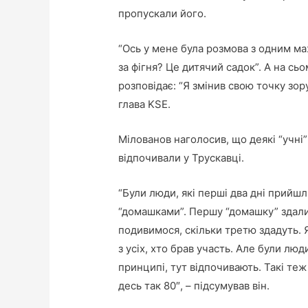
пропускали його.
“Ось у мене була розмова з одним ма
за фігня? Це дитячий садок”. А на сьо
розповідає: “Я змінив свою точку зору
глава KSE.
Мілованов наголосив, що деякі “учні”
відпочивали у Трускавці.
“Були люди, які перші два дні прийш
“домашками”. Першу “домашку” здали 
подивимося, скільки третю здадуть. 
з усіх, хто брав участь. Але були люд
принципі, тут відпочивають. Такі теж
десь так 80″, – підсумував він.