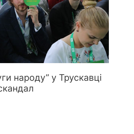
уги народу” у Трускавці
скандал