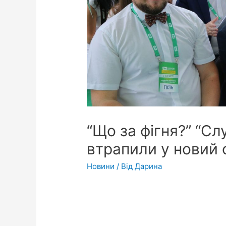
“Що за фігня?” “Сл
втрапили у новий 
Новини
/ Від
Дарина