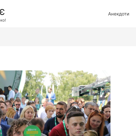
є
Анекдоти
ко!