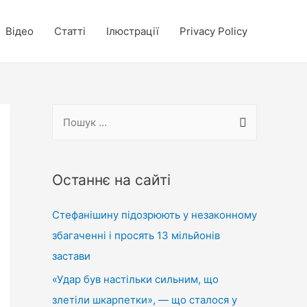
Відео
Статті
Ілюстрації
Privacy Policy
П
о
ш
у
Останнє на сайті
к
Стефанішину підозрюють у незаконному
:
збагаченні і просять 13 мільйонів
застави
«Удар був настільки сильним, що
злетіли шкарпетки», — що сталося у