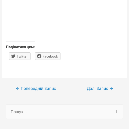
Поділитися цим:
Twitter
Facebook
Навігація
←
Попередній Запис
Далі Запис
→
записів
П
о
ш