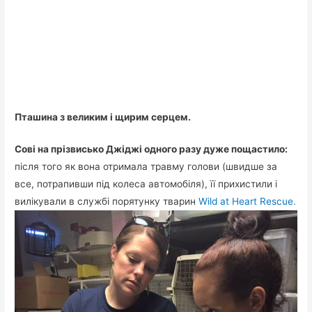
Пташина з великим і щирим серцем.
Сові на прізвисько Джіджі одного разу дуже пощастило:
після того як вона отримала травму голови (швидше за
все, потрапивши під колеса автомобіля), її прихистили і
вилікували в службі порятунку тварин
Wild at Heart Rescue.