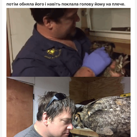
потім обняла його і навіть поклала голову йому на плече.