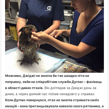
Можливо, Джіджі не змогла би так швидко піти на
поправку, якби не співробітник служби Дуглас – фахівець
в області диких птахів.
Він доглядав за Джіджі день за
днем, а через деякий час поїхав ненадовго у справах.
Коли Дуглас повернувся, птах не змогла стримати своїх
емоцій – вона пританцьовувала навколо свого рятівника, а