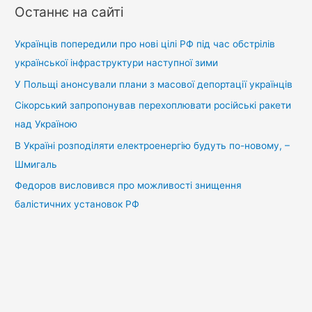
у
Останнє на сайті
к
:
Українців попередили про нові цілі РФ під час обстрілів
української інфраструктури наступної зими
У Польщі анонсували плани з масової депортації українців
Сікорський запропонував перехоплювати російські ракети
над Україною
В Україні розподіляти електроенергію будуть по-новому, –
Шмигаль
Федоров висловився про можливості знищення
балістичних установок РФ