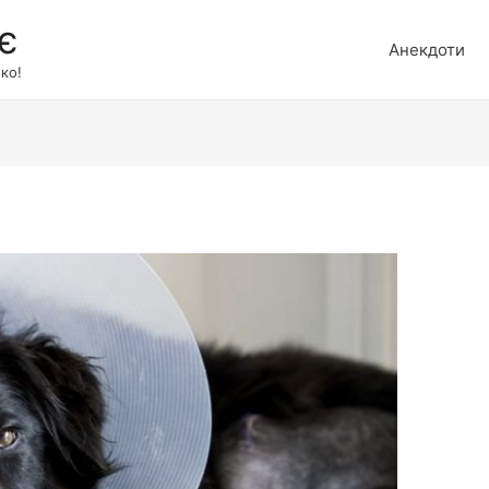
є
Анекдоти
ко!