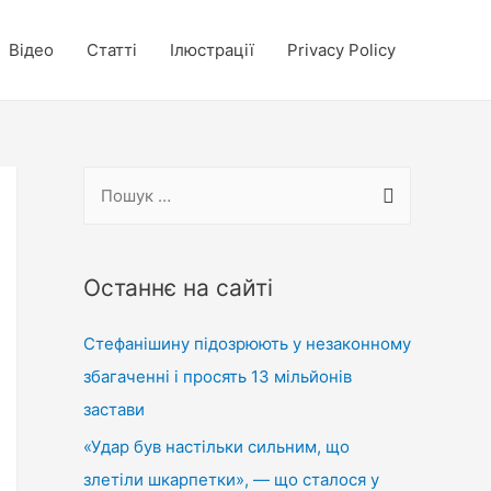
Відео
Статті
Ілюстрації
Privacy Policy
П
о
ш
у
Останнє на сайті
к
Стефанішину підозрюють у незаконному
:
збагаченні і просять 13 мільйонів
застави
«Удар був настільки сильним, що
злетіли шкарпетки», — що сталося у