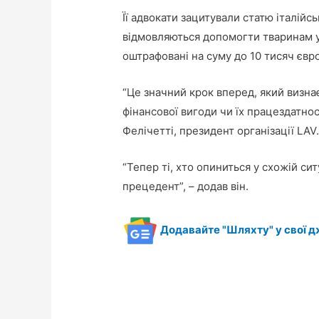
Її адвокати зацитували статю італійс
відмовляються допомогти тваринам у 
оштрафовані на суму до 10 тисяч євро
“Це значний крок вперед, який визна
фінансової вигоди чи їх працездатнос
Фелічетті, президент організації LAV
“Тепер ті, хто опиниться у схожій си
прецедент”, – додав він.
Додавайте "Шляхту" у свої д