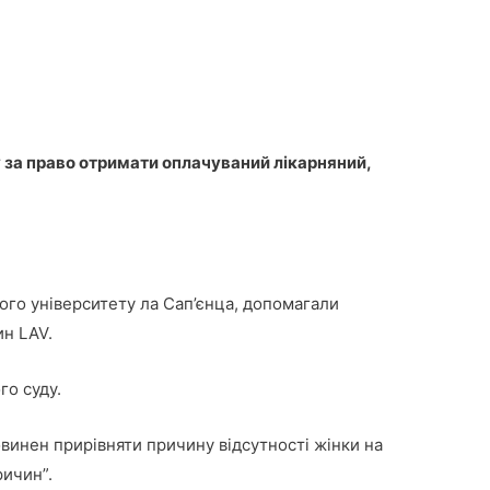
ву за право отримати оплачуваний лікарняний,
кого університету ла Сап’єнца, допомагали
ин LAV.
го суду.
винен прирівняти причину відсутності жінки на
ричин”.