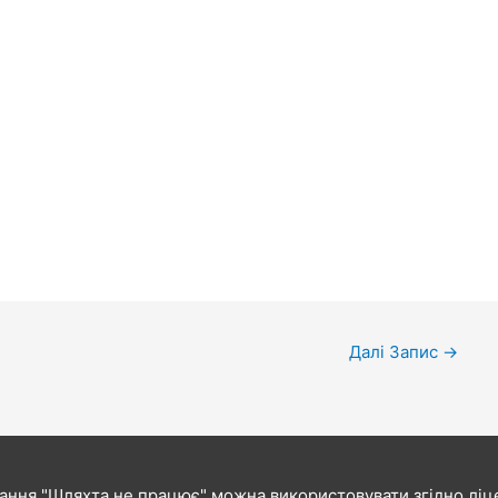
Далі Запис
→
ання "Шляхта не працює" можна використовувати згідно ліце