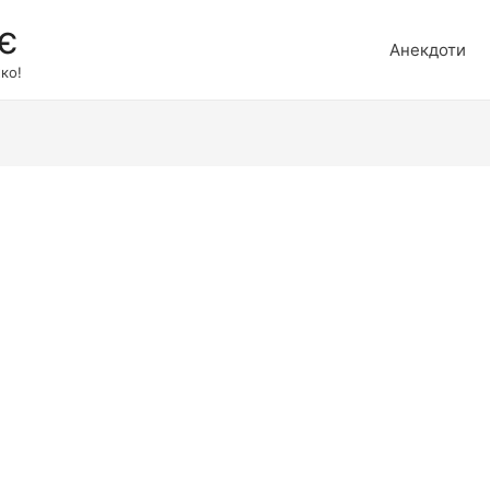
є
Анекдоти
ко!