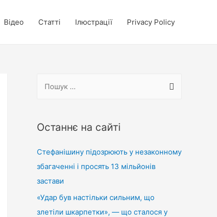
Відео
Статті
Ілюстрації
Privacy Policy
П
о
ш
у
Останнє на сайті
к
Стефанішину підозрюють у незаконному
:
збагаченні і просять 13 мільйонів
застави
«Удар був настільки сильним, що
злетіли шкарпетки», — що сталося у