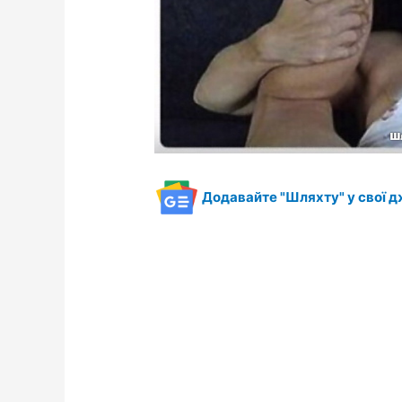
Додавайте "Шляхту" у свої д