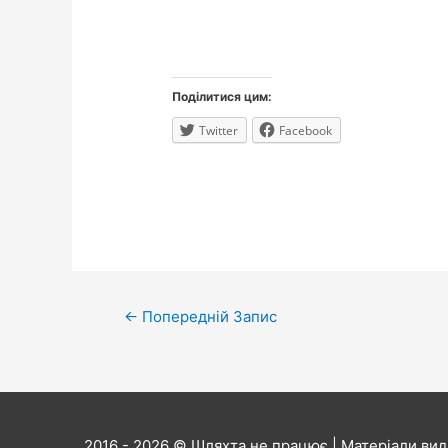
Поділитися цим:
Twitter
Facebook
Навігація
←
Попередній Запис
записів
2016 - 2026 ©
Шляхта не працює
| Матеріали вид