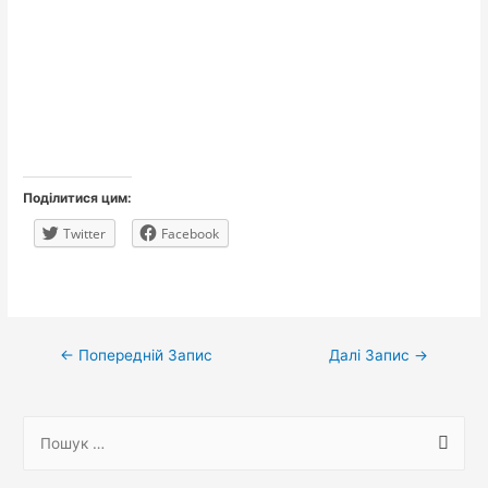
Поділитися цим:
Twitter
Facebook
Навігація
←
Попередній Запис
Далі Запис
→
записів
П
о
ш