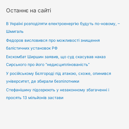
у
Останнє на сайті
к
:
В Україні розподіляти електроенергію будуть по-новому, –
Шмигаль
Федоров висловився про можливості знищення
балістичних установок РФ
Екскомбат Ширшин заявив, що суд скасував наказ
Сирського про його “недисциплінованість”
У російському Бєлгороді під атакою, схоже, опинився
університет, де збирали безпілотники
Стефанішину підозрюють у незаконному збагаченні і
просять 13 мільйонів застави