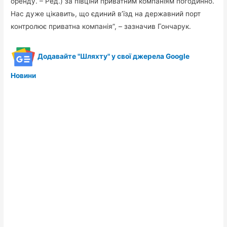
оренду. – Ред.) за півціни приватним компаніям погодинно.
Нас дуже цікавить, що єдиний в’їзд на державний порт
контролює приватна компанія”, – зазначив Гончарук.
Додавайте "Шляхту" у свої джерела Google
Новини