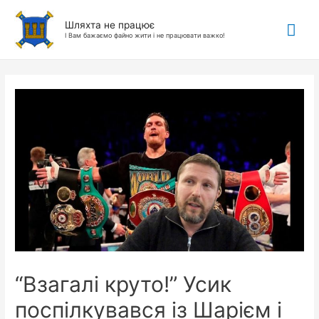
Гол
Шляхта не працює
І Вам бажаємо файно жити і не працювати важко!
ме
“Взагалі круто!” Усик
поспілкувався із Шарієм і