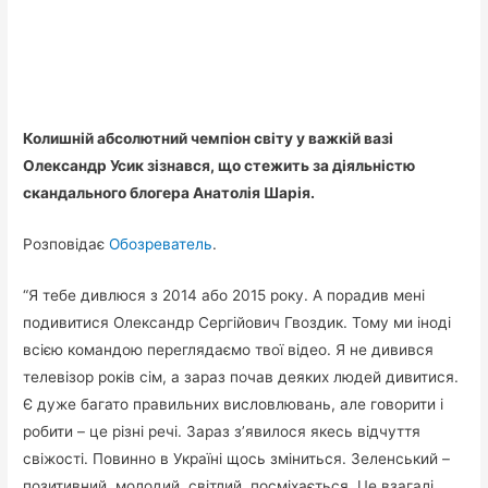
Колишній абсолютний чемпіон світу у важкій вазі
Олександр Усик зізнався, що стежить за діяльністю
скандального блогера Анатолія Шарія.
Розповідає
Обозреватель
.
“Я тебе дивлюся з 2014 або 2015 року. А порадив мені
подивитися Олександр Сергійович Гвоздик. Тому ми іноді
всією командою переглядаємо твої відео. Я не дивився
телевізор років сім, а зараз почав деяких людей дивитися.
Є дуже багато правильних висловлювань, але говорити і
робити – це різні речі. Зараз з’явилося якесь відчуття
свіжості. Повинно в Україні щось зміниться. Зеленський –
позитивний, молодий, світлий, посміхається. Це взагалі