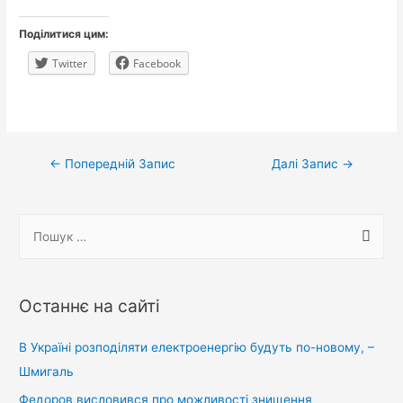
Поділитися цим:
Twitter
Facebook
Навігація
←
Попередній Запис
Далі Запис
→
записів
П
о
ш
у
Останнє на сайті
к
:
В Україні розподіляти електроенергію будуть по-новому, –
Шмигаль
Федоров висловився про можливості знищення