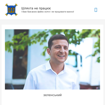
Гол
Шляхта не працює
І Вам бажаємо файно жити і не працювати важко!
ме
зеленський