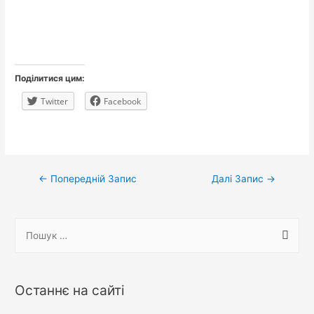
Поділитися цим:
Twitter
Facebook
Навігація
←
Попередній Запис
Далі Запис
→
записів
П
о
ш
у
Останнє на сайті
к