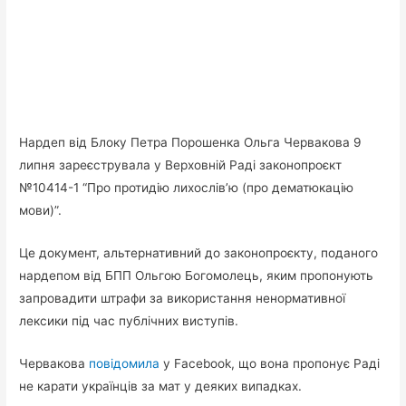
Нардеп від Блоку Петра Порошенка Ольга Червакова 9
липня зареєструвала у Верховній Раді законопроєкт
№10414-1 “Про протидію лихослів’ю (про дематюкацію
мови)”.
Це документ, альтернативний до законопроєкту, поданого
нардепом від БПП Ольгою Богомолець, яким пропонують
запровадити штрафи за використання ненормативної
лексики під час публічних виступів.
Червакова
повідомила
у Facebook, що вона пропонує Раді
не карати українців за мат у деяких випадках.