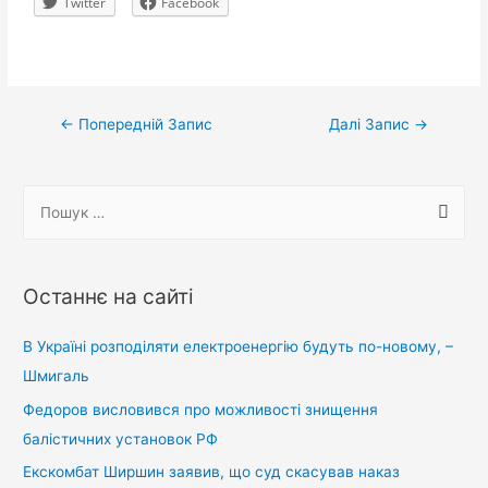
Twitter
Facebook
Навігація
←
Попередній Запис
Далі Запис
→
записів
П
о
ш
у
Останнє на сайті
к
:
В Україні розподіляти електроенергію будуть по-новому, –
Шмигаль
Федоров висловився про можливості знищення
балістичних установок РФ
Екскомбат Ширшин заявив, що суд скасував наказ