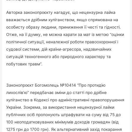
Авторка законопроєкту нагадує, що нецензурна лайка
вважається дрібним хуліганством, якщо спрямована на
особисту образу людини, приниження її честі та гідності.
Отже, на її думку, не можна карати за мат із метою “оцінки
політичної ситуації, неналежної роботи правоохоронної і
судової системи, дій країни-агресора, надзвичайних
ситуацій техногенного або природного характеру та
побутових травм”.
Законопроєкт Богомолець №10414 “Про протидію
лихослів’ю” передбачає зміни до статті про дрібне
хуліганство в Кодексі про адміністративні правопорушення
України. Зокрема, за використання нецензурної лайки
публічних осіб пропонують штрафувати на суму від 75 до
100 неоподатковуваних мінімумів доходів громадян (від
1275 грн до 1700 грн). Як альтернативний захід покарання