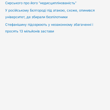
Сирського про його “недисциплінованість”
У російському Бєлгороді під атакою, схоже, опинився
університет, де збирали безпілотники
Стефанішину підозрюють у незаконному збагаченні і
просять 13 мільйонів застави