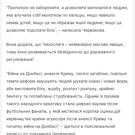
“Пропоную не заборонити, а дозволити матюкатися людині,
яка влучила собі молотком по пальцю, якщо навколо
немає дітей, якщо це не ображає іншої людини, якщо це
дозволяє подолати біль”, – написала Червакова.
Вона додала, що “лихослів’я – неймовірно масове явище,
тому воно розвивається безвідносно до державного
регулювання”.
“Війна на Донбасі, анексія Криму, тисячі загиблих, повільні
темпи реформ змушують людей шукати нових і нових форм,
аби висловити біль, журбу, розпач і розпуку, крайню
бентегу та поглиблену стурбованість. Одним із проявів
такого народного креативу стала широко відома пісня
футбольних фанатів, у якій містилася коротка оцінка дій
керівництва країни-агресора після анексії Криму та
початку війни на Донбасі”, – ідеться в пояснювальній
записці до документа Червакової.